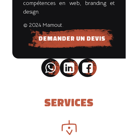
compétences en web, branding et
design.
© 2024 Mamout.
Demander un devis
Services