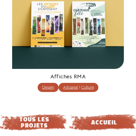
Affiches RMA
Design
Artisanat
|
Culture
tous les
ACCUEIL
projets