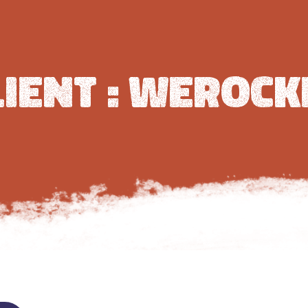
lient :
Werock