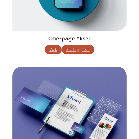
One-page Ykser
Web
Startup
|
Tech