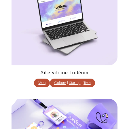
Site vitrine Ludéum
Web
Culture
|
Startup
|
Tech