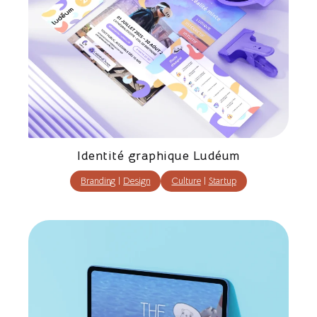
Identité graphique Ludéum
Branding
|
Design
Culture
|
Startup