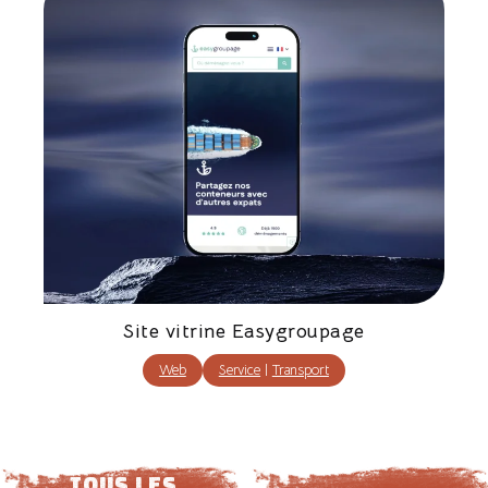
Site vitrine Easygroupage
Web
Service
|
Transport
tous les