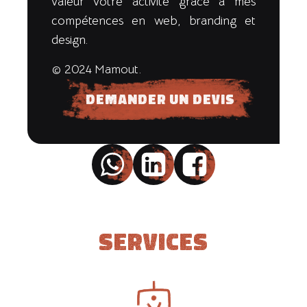
valeur votre activité grâce à mes
compétences en web, branding et
design.
© 2024 Mamout.
Demander un devis
Services