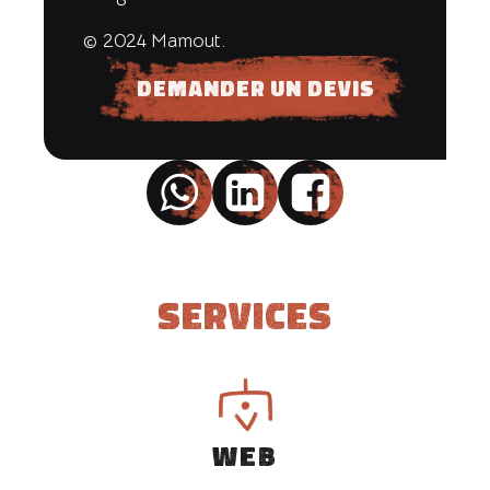
© 2024 Mamout.
Demander un devis
Services
WEB